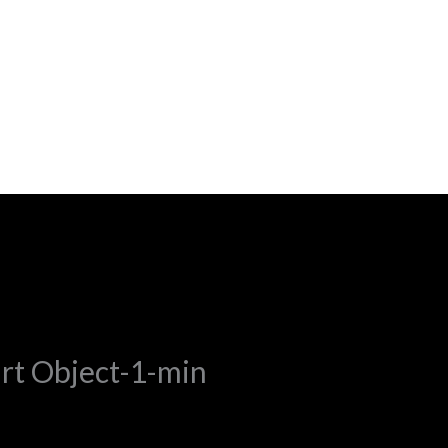
OMOV
KOLEKCIA
ŠATY
ÚČES & MAKE-UP
DODÁV
rt Object-1-min