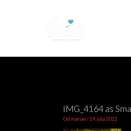
Preskočiť
na
obsah
D
IMG_4164 as Sma
Od
marian
/
19. júla 2022